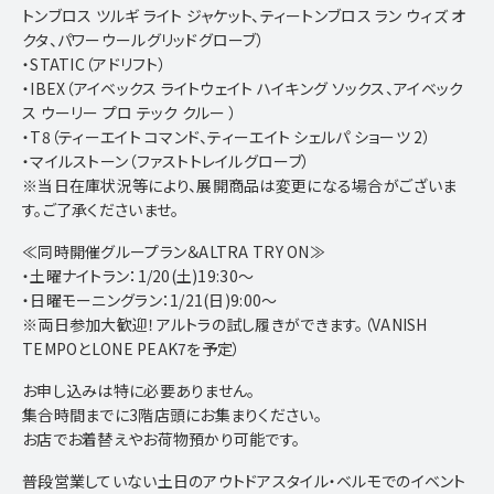
トンブロス ツルギ ライト ジャケット、ティートンブロス ラン ウィズ オ
ONLINE STORE
クタ、パワーウールグリッドグローブ）
・STATIC（アドリフト）
・IBEX（アイベックス ライトウェイト ハイキング ソックス、アイベック
ス ウーリー プロ テック クルー ）
・T8（ティーエイト コマンド、ティーエイト シェルパ ショーツ 2）
・マイルストーン（ファストトレイルグローブ）
※当日在庫状況等により、展開商品は変更になる場合がございま
す。ご了承くださいませ。
≪同時開催グループラン＆ALTRA TRY ON≫
・土曜ナイトラン：1/20(土)19:30～
・日曜モーニングラン：1/21(日)9:00～
※両日参加大歓迎！アルトラの試し履きができます。（VANISH
TEMPOとLONE PEAK7を予定）
お申し込みは特に必要ありません。
集合時間までに3階店頭にお集まりください。
お店でお着替えやお荷物預かり可能です。
普段営業していない土日のアウトドアスタイル・ベルモでのイベント