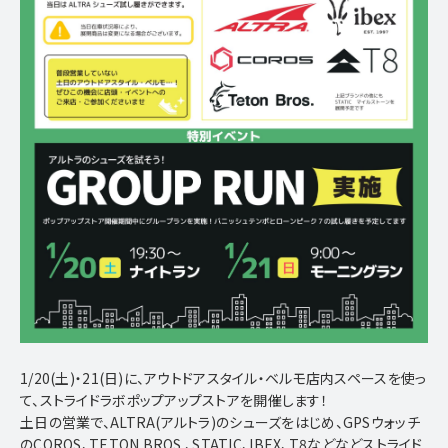
S
H
O
P
C
O
M
P
A
N
Y
C
O
M
P
A
N
Y
N
E
W
S
N
E
W
S
R
E
C
R
U
I
T
R
E
C
R
U
I
T
C
O
N
T
A
C
T
C
O
N
T
A
C
T
株式会社ベルモ
〒252-0303
神奈川県相模原市南区相模大野８丁目４-１０
サウスフロント相模大野ビル5F
Google MAP
1/20(土)・21(日)に、アウトドアスタイル・ベルモ店内スペースを使っ
TEL : 042-767-2722
FAX : 042-767-2755
て、ストライドラボポップアップストアを開催します！
土日の営業で、ALTRA(アルトラ)のシューズをはじめ、GPSウォッチ
のCOROS、TETON BROS.、STATIC、IBEX、T8などなどストライド