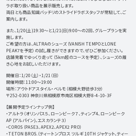
PRIVACY POLICY
ラボ取り扱い商品を展示販売します。
両日とも商品知識バッチリのストライドラボスタッフが常駐して、ご
All Rights Reserved c belmo Inc
案内します。
また、1/20(土)19:30～と1/21(日)9:00～の2回、グループランを実
OUTDOOR SNS
施します。
Instagram
X
Facebook
ご希望の方は、ALTRAのシューズ（VANISH TEMPOとLONE
PEAK7を予定）の試し履きができますので、ぜひご参加ください。
店舗発着でゆっくり走って（5km超のコースを予定）、シューズの履
FRAGRANCE SNS
き心地をお試しいただけます。
Instagram
X
Facebook
開催日：1/20（土）・1/21（日）
OTHER
開催時間：11:00～19:00
場所：アウトドアスタイル・ベルモ（相模大野徒歩3分）
Youtube
〒252-0303 神奈川県相模原市南区相模大野8-4-10-3F
【展開予定ラインナップ例】
・アルトラ（オリンパス５、ローンピーク７、ティンプ4、ローンピーク
AP (アルパイン)、エスカランテ３）
・COROS（PASE3、APEX2、APEX2 PRO）
・TETON BROS.（ティートンブロス ツルギ 10TH ジャケット、ティー