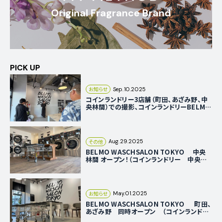
Original Fragrance Brand
PICK UP
お知らせ
Sep.10.2025
コインランドリー3店舗（町田、あざみ野、中
央林間）での撮影、コインランドリーBELMO
WASCHSALON TOKYO対応エリア
その他
Aug.29.2025
BELMO WASCHSALON TOKYO 中央
林間 オープン！（コインランドリー 中央林
間）
お知らせ
May.01.2025
BELMO WASCHSALON TOKYO 町田、
あざみ野 同時オープン （コインランドリ
ー 町田 あざみ野）