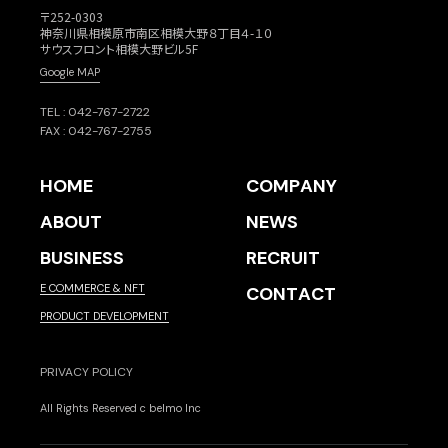
〒252-0303
神奈川県相模原市南区相模大野８丁目４-１０
サウスフロント相模大野ビル5F
Google MAP
TEL : 042-767-2722
FAX : 042-767-2755
H
O
M
E
C
O
M
P
A
N
Y
H
O
M
E
C
O
M
P
A
N
Y
A
B
O
U
T
N
E
W
S
A
B
O
U
T
N
E
W
S
BUSINESS
R
E
C
R
U
I
T
R
E
C
R
U
I
T
E COMMERCE & NFT
C
O
N
T
A
C
T
C
O
N
T
A
C
T
PRODUCT DEVELOPMENT
PRIVACY POLICY
All Rights Reserved c belmo Inc