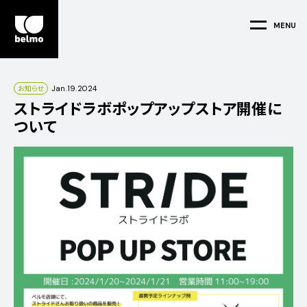
MENU
H
O
M
E
お知らせ
Jan.19.2024
ストライドラボポップアップストア開催に
H
O
M
E
ついて
A
B
O
U
T
A
B
O
U
T
BUSINESS
E COMMERCE & NFT
STORE MANAGEMENT
PRODUCT DEVELOPMENT
S
H
O
P